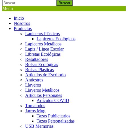
Buscar
Menu
Inicio
Nosotros
Productos
Lapiceros Plásticos
Lapiceros Ecológicos
Lapiceros Metálicos
Lapiz / Linea Escolar
Libretas Ecológicas
Resaltadores
Bolsas Ecológicas
Bolsas Plasticas
Artículos de Escritorio
Antiestres
Llaveros
Llaveros Metálicos
Artículos Personales
Artículos COVID
Tomatodos
Jarros Mug
Tazas Publicitarios
Tazas Personalizadas
USB Memorias