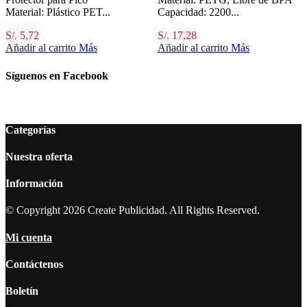
Material: Plástico PET...
Capacidad: 2200...
S/. 5,72
S/. 17,28
Añadir al carrito
Más
Añadir al carrito
Más
Síguenos en Facebook
Categorías
Nuestra oferta
Información
© Copyright 2026 Create Publicidad. All Rights Reserved.
Mi cuenta
Contáctenos
Boletín