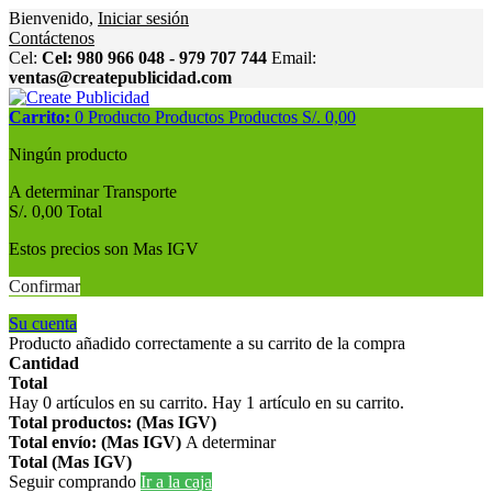
Bienvenido,
Iniciar sesión
Contáctenos
Cel:
Cel: 980 966 048 - 979 707 744
Email:
ventas@createpublicidad.com
Carrito:
0
Producto
Productos
Productos
S/. 0,00
Ningún producto
A determinar
Transporte
S/. 0,00
Total
Estos precios son Mas IGV
Confirmar
Su cuenta
Producto añadido correctamente a su carrito de la compra
Cantidad
Total
Hay
0
artículos en su carrito.
Hay 1 artículo en su carrito.
Total productos: (Mas IGV)
Total envío: (Mas IGV)
A determinar
Total (Mas IGV)
Seguir comprando
Ir a la caja