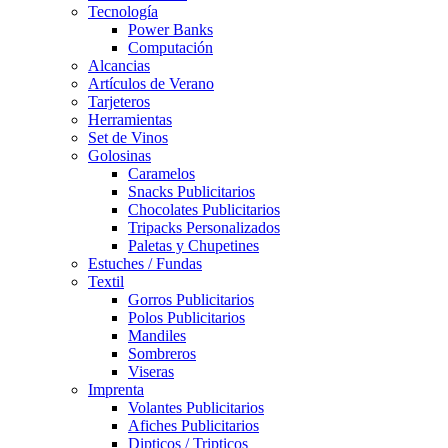
Tecnología
Power Banks
Computación
Alcancias
Artículos de Verano
Tarjeteros
Herramientas
Set de Vinos
Golosinas
Caramelos
Snacks Publicitarios
Chocolates Publicitarios
Tripacks Personalizados
Paletas y Chupetines
Estuches / Fundas
Textil
Gorros Publicitarios
Polos Publicitarios
Mandiles
Sombreros
Viseras
Imprenta
Volantes Publicitarios
Afiches Publicitarios
Dipticos / Tripticos