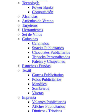
Tecnología
Power Banks
Computación
Alcancias
Artículos de Verano
Tarjeteros
Herramientas
Set de Vinos
Golosinas
Caramelos
Snacks Publicitarios
Chocolates Publicitarios
Tripacks Personalizados
Paletas y Chupetines
Estuches / Fundas
Textil
Gorros Publicitarios
Polos Publicitarios
Mandiles
Sombreros
Viseras
Imprenta
Volantes Publicitarios
Afiches Publicitarios
Dipticos / Tripticos