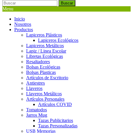
Buscar
Menu
Inicio
Nosotros
Productos
Lapiceros Plásticos
Lapiceros Ecológicos
Lapiceros Metálicos
Lapiz / Linea Escolar
Libretas Ecológicas
Resaltadores
Bolsas Ecológicas
Bolsas Plasticas
Artículos de Escritorio
Antiestres
Llaveros
Llaveros Metálicos
Artículos Personales
Artículos COVID
Tomatodos
Jarros Mug
Tazas Publicitarios
Tazas Personalizadas
USB Memorias