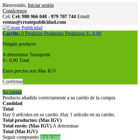
Bienvenido,
Iniciar sesión
Contáctenos
Cel:
Cel: 980 966 048 - 979 707 744
Email:
ventas@createpublicidad.com
Carrito:
0
Producto
Productos
Productos
S/. 0,00
Ningún producto
A determinar
Transporte
S/. 0,00
Total
Estos precios son Mas IGV
Confirmar
Su cuenta
Producto añadido correctamente a su carrito de la compra
Cantidad
Total
Hay
0
artículos en su carrito.
Hay 1 artículo en su carrito.
Total productos: (Mas IGV)
Total envío: (Mas IGV)
A determinar
Total (Mas IGV)
Seguir comprando
Ir a la caja