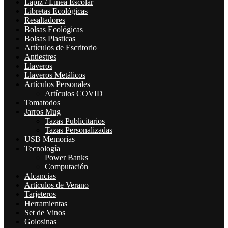
Lapiz / Linea Escolar
Libretas Ecológicas
Resaltadores
Bolsas Ecológicas
Bolsas Plasticas
Artículos de Escritorio
Antiestres
Llaveros
Llaveros Metálicos
Artículos Personales
Artículos COVID
Tomatodos
Jarros Mug
Tazas Publicitarios
Tazas Personalizadas
USB Memorias
Tecnología
Power Banks
Computación
Alcancias
Artículos de Verano
Tarjeteros
Herramientas
Set de Vinos
Golosinas