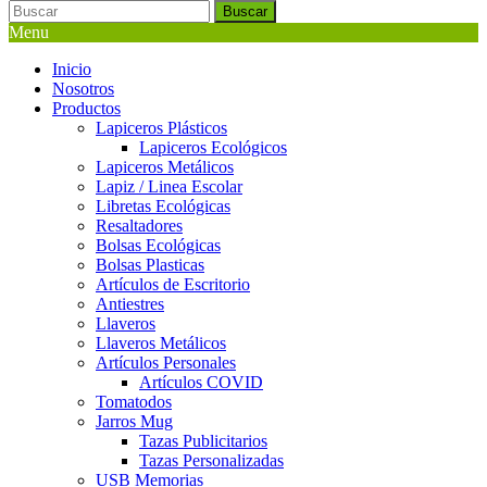
Buscar
Menu
Inicio
Nosotros
Productos
Lapiceros Plásticos
Lapiceros Ecológicos
Lapiceros Metálicos
Lapiz / Linea Escolar
Libretas Ecológicas
Resaltadores
Bolsas Ecológicas
Bolsas Plasticas
Artículos de Escritorio
Antiestres
Llaveros
Llaveros Metálicos
Artículos Personales
Artículos COVID
Tomatodos
Jarros Mug
Tazas Publicitarios
Tazas Personalizadas
USB Memorias