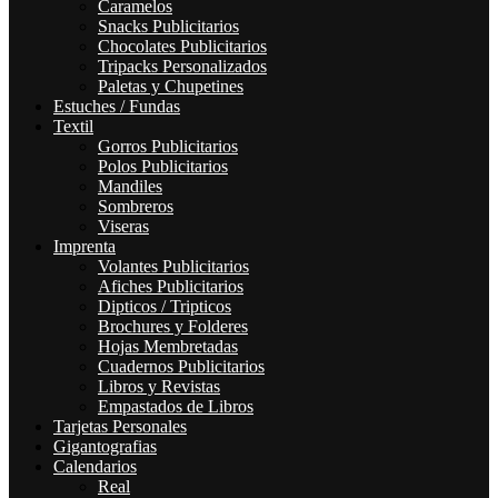
Caramelos
Snacks Publicitarios
Chocolates Publicitarios
Tripacks Personalizados
Paletas y Chupetines
Estuches / Fundas
Textil
Gorros Publicitarios
Polos Publicitarios
Mandiles
Sombreros
Viseras
Imprenta
Volantes Publicitarios
Afiches Publicitarios
Dipticos / Tripticos
Brochures y Folderes
Hojas Membretadas
Cuadernos Publicitarios
Libros y Revistas
Empastados de Libros
Tarjetas Personales
Gigantografias
Calendarios
Real