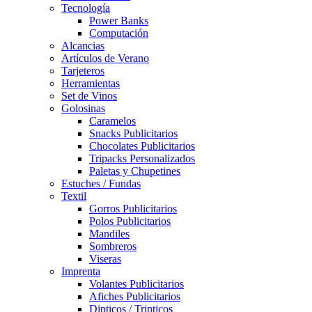
Tecnología
Power Banks
Computación
Alcancias
Artículos de Verano
Tarjeteros
Herramientas
Set de Vinos
Golosinas
Caramelos
Snacks Publicitarios
Chocolates Publicitarios
Tripacks Personalizados
Paletas y Chupetines
Estuches / Fundas
Textil
Gorros Publicitarios
Polos Publicitarios
Mandiles
Sombreros
Viseras
Imprenta
Volantes Publicitarios
Afiches Publicitarios
Dipticos / Tripticos