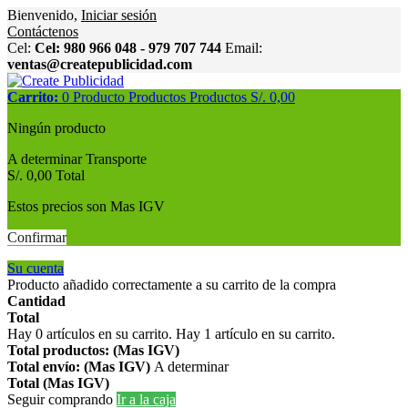
Bienvenido,
Iniciar sesión
Contáctenos
Cel:
Cel: 980 966 048 - 979 707 744
Email:
ventas@createpublicidad.com
Carrito:
0
Producto
Productos
Productos
S/. 0,00
Ningún producto
A determinar
Transporte
S/. 0,00
Total
Estos precios son Mas IGV
Confirmar
Su cuenta
Producto añadido correctamente a su carrito de la compra
Cantidad
Total
Hay
0
artículos en su carrito.
Hay 1 artículo en su carrito.
Total productos: (Mas IGV)
Total envío: (Mas IGV)
A determinar
Total (Mas IGV)
Seguir comprando
Ir a la caja