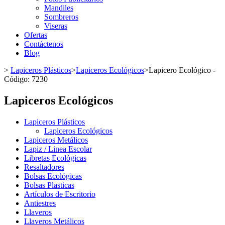
Mandiles
Sombreros
Viseras
Ofertas
Contáctenos
Blog
>
Lapiceros Plásticos
>
Lapiceros Ecológicos
>
Lapicero Ecológico -
Código: 7230
Lapiceros Ecológicos
Lapiceros Plásticos
Lapiceros Ecológicos
Lapiceros Metálicos
Lapiz / Linea Escolar
Libretas Ecológicas
Resaltadores
Bolsas Ecológicas
Bolsas Plasticas
Artículos de Escritorio
Antiestres
Llaveros
Llaveros Metálicos