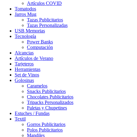
Artículos COVID
Tomatodos
Jarros Mug
Tazas Publicitarios
Tazas Personalizadas
USB Memorias
Tecnología
Power Banks
Computación
Alcancias
Artículos de Verano
Tarjeteros
Herramientas
Set de Vinos
Golosinas
Caramelos
Snacks Publicitarios
Chocolates Publicitarios
Tripacks Personalizados
Paletas y Chupetines
Estuches / Fundas
Textil
Gorros Publicitarios
Polos Publicitarios
Mandiles