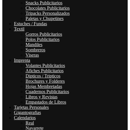
Snacks Publicitarios
Chocolates Publicitarios
Tripacks Personalizados
Paletas y Chupetines
Estuches / Fundas
Textil
Gorros Publicitarios
Polos Publicitarios
Mandiles
Sombreros
Viseras
Imprenta
Volantes Publicitarios
Afiches Publicitarios
Dipticos / Tripticos
Brochures y Folderes
Hojas Membretadas
Cuadernos Publicitarios
Libros y Revistas
Empastados de Libros
Tarjetas Personales
Gigantografias
Calendarios
Real
Navarrete