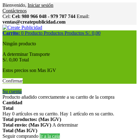
Bienvenido,
Iniciar sesión
Contáctenos
Cel:
Cel: 980 966 048 - 979 707 744
Email:
ventas@createpublicidad.com
Carrito:
0
Producto
Productos
Productos
S/. 0,00
Ningún producto
A determinar
Transporte
S/. 0,00
Total
Estos precios son Mas IGV
Confirmar
Su cuenta
Producto añadido correctamente a su carrito de la compra
Cantidad
Total
Hay
0
artículos en su carrito.
Hay 1 artículo en su carrito.
Total productos: (Mas IGV)
Total envío: (Mas IGV)
A determinar
Total (Mas IGV)
Seguir comprando
Ir a la caja