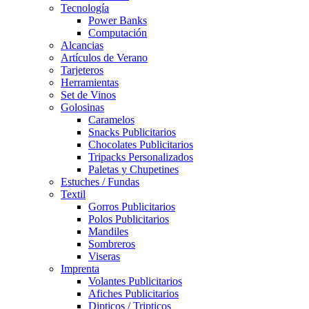
Tecnología
Power Banks
Computación
Alcancias
Artículos de Verano
Tarjeteros
Herramientas
Set de Vinos
Golosinas
Caramelos
Snacks Publicitarios
Chocolates Publicitarios
Tripacks Personalizados
Paletas y Chupetines
Estuches / Fundas
Textil
Gorros Publicitarios
Polos Publicitarios
Mandiles
Sombreros
Viseras
Imprenta
Volantes Publicitarios
Afiches Publicitarios
Dipticos / Tripticos