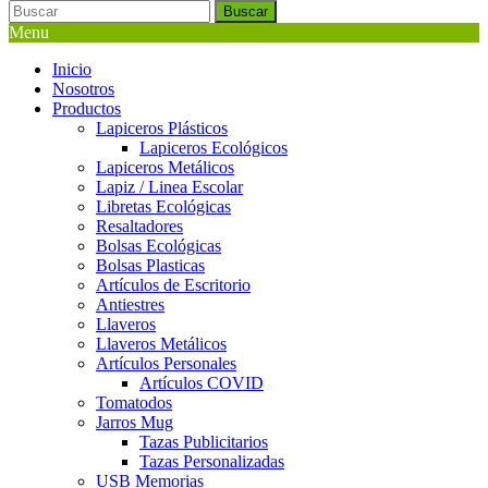
Buscar
Menu
Inicio
Nosotros
Productos
Lapiceros Plásticos
Lapiceros Ecológicos
Lapiceros Metálicos
Lapiz / Linea Escolar
Libretas Ecológicas
Resaltadores
Bolsas Ecológicas
Bolsas Plasticas
Artículos de Escritorio
Antiestres
Llaveros
Llaveros Metálicos
Artículos Personales
Artículos COVID
Tomatodos
Jarros Mug
Tazas Publicitarios
Tazas Personalizadas
USB Memorias