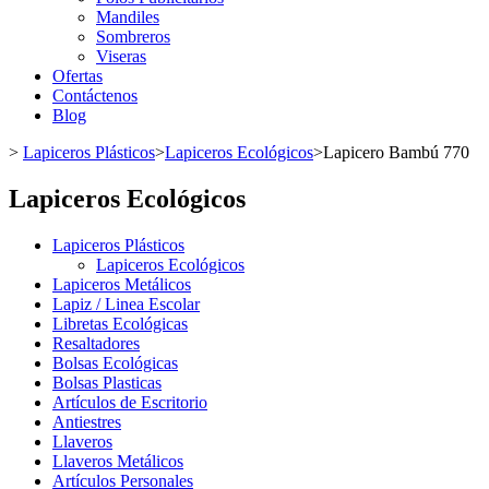
Mandiles
Sombreros
Viseras
Ofertas
Contáctenos
Blog
>
Lapiceros Plásticos
>
Lapiceros Ecológicos
>
Lapicero Bambú 770
Lapiceros Ecológicos
Lapiceros Plásticos
Lapiceros Ecológicos
Lapiceros Metálicos
Lapiz / Linea Escolar
Libretas Ecológicas
Resaltadores
Bolsas Ecológicas
Bolsas Plasticas
Artículos de Escritorio
Antiestres
Llaveros
Llaveros Metálicos
Artículos Personales