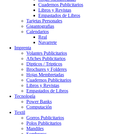
Cuadernos Publicitarios
Libros y Revistas
Empastados de Libros
Tarjetas Personales
Gigantografias
Calendarios
Real
Navarrete
Imprenta
Volantes Publicitarios
Afiches Publicitarios
Dipticos / Tripticos
Brochures y Folderes
Hojas Membretadas
Cuadernos Publicitarios
Libros y Revistas
Empastados de Libros
Tecnología
Power Banks
Computación
Textil
Gorros Publicitarios
Polos Publicitarios
Mandiles
Sombreros