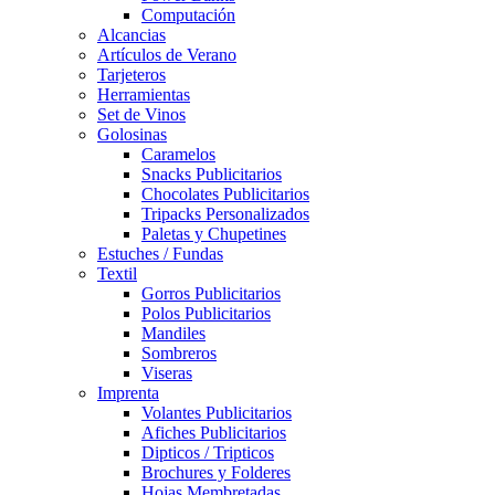
Computación
Alcancias
Artículos de Verano
Tarjeteros
Herramientas
Set de Vinos
Golosinas
Caramelos
Snacks Publicitarios
Chocolates Publicitarios
Tripacks Personalizados
Paletas y Chupetines
Estuches / Fundas
Textil
Gorros Publicitarios
Polos Publicitarios
Mandiles
Sombreros
Viseras
Imprenta
Volantes Publicitarios
Afiches Publicitarios
Dipticos / Tripticos
Brochures y Folderes
Hojas Membretadas