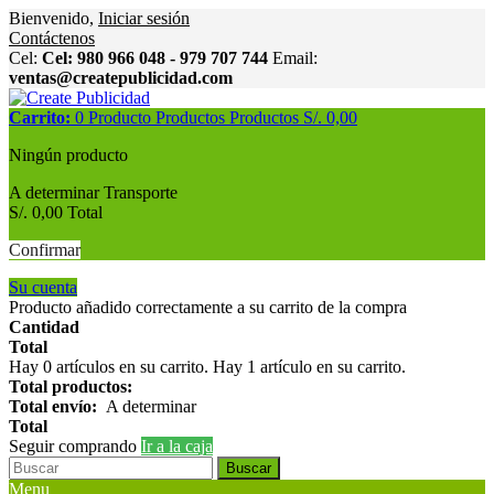
Bienvenido,
Iniciar sesión
Contáctenos
Cel:
Cel: 980 966 048 - 979 707 744
Email:
ventas@createpublicidad.com
Carrito:
0
Producto
Productos
Productos
S/. 0,00
Ningún producto
A determinar
Transporte
S/. 0,00
Total
Confirmar
Su cuenta
Producto añadido correctamente a su carrito de la compra
Cantidad
Total
Hay
0
artículos en su carrito.
Hay 1 artículo en su carrito.
Total productos:
Total envío:
A determinar
Total
Seguir comprando
Ir a la caja
Buscar
Menu