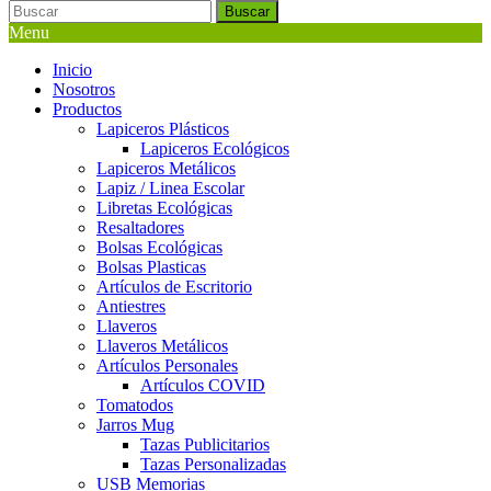
Buscar
Menu
Inicio
Nosotros
Productos
Lapiceros Plásticos
Lapiceros Ecológicos
Lapiceros Metálicos
Lapiz / Linea Escolar
Libretas Ecológicas
Resaltadores
Bolsas Ecológicas
Bolsas Plasticas
Artículos de Escritorio
Antiestres
Llaveros
Llaveros Metálicos
Artículos Personales
Artículos COVID
Tomatodos
Jarros Mug
Tazas Publicitarios
Tazas Personalizadas
USB Memorias