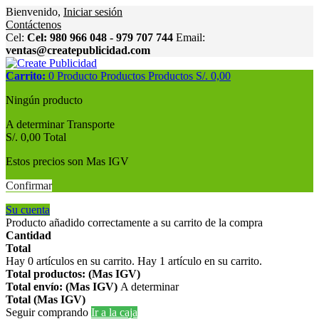
Bienvenido,
Iniciar sesión
Contáctenos
Cel:
Cel: 980 966 048 - 979 707 744
Email:
ventas@createpublicidad.com
Carrito:
0
Producto
Productos
Productos
S/. 0,00
Ningún producto
A determinar
Transporte
S/. 0,00
Total
Estos precios son Mas IGV
Confirmar
Su cuenta
Producto añadido correctamente a su carrito de la compra
Cantidad
Total
Hay
0
artículos en su carrito.
Hay 1 artículo en su carrito.
Total productos: (Mas IGV)
Total envío: (Mas IGV)
A determinar
Total (Mas IGV)
Seguir comprando
Ir a la caja