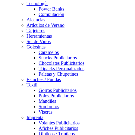
Tecnología
Power Banks
Computación
Alcancias
Artículos de Verano
Tarjeteros
Herramientas
Set de Vinos
Golosinas
Caramelos
Snacks Publicitarios
Chocolates Publicitarios
Tripacks Personalizados
Paletas y Chupetines
Estuches / Fundas
Textil
Gorros Publicitarios
Polos Publicitarios
Mandiles
Sombreros
Viseras
Imprenta
Volantes Publicitarios
Afiches Publicitarios
Dipticos / Tripticos