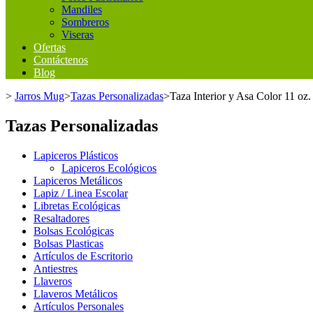
Mandiles
Sombreros
Viseras
Ofertas
Contáctenos
Blog
>
Jarros Mug
>
Tazas Personalizadas
>
Taza Interior y Asa Color 11 oz.
Tazas Personalizadas
Lapiceros Plásticos
Lapiceros Ecológicos
Lapiceros Metálicos
Lapiz / Linea Escolar
Libretas Ecológicas
Resaltadores
Bolsas Ecológicas
Bolsas Plasticas
Artículos de Escritorio
Antiestres
Llaveros
Llaveros Metálicos
Artículos Personales