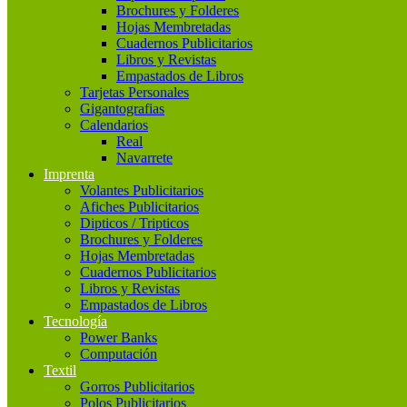
Brochures y Folderes
Hojas Membretadas
Cuadernos Publicitarios
Libros y Revistas
Empastados de Libros
Tarjetas Personales
Gigantografias
Calendarios
Real
Navarrete
Imprenta
Volantes Publicitarios
Afiches Publicitarios
Dipticos / Tripticos
Brochures y Folderes
Hojas Membretadas
Cuadernos Publicitarios
Libros y Revistas
Empastados de Libros
Tecnología
Power Banks
Computación
Textil
Gorros Publicitarios
Polos Publicitarios