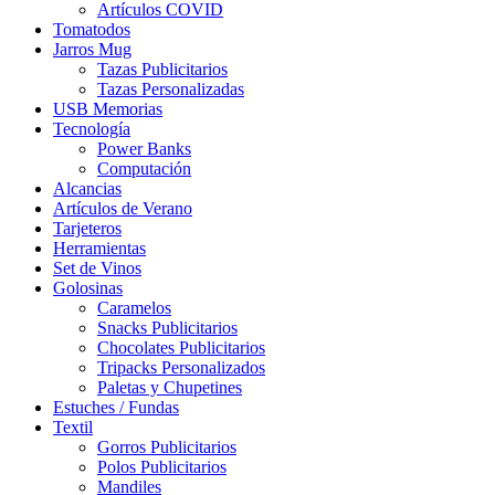
Artículos COVID
Tomatodos
Jarros Mug
Tazas Publicitarios
Tazas Personalizadas
USB Memorias
Tecnología
Power Banks
Computación
Alcancias
Artículos de Verano
Tarjeteros
Herramientas
Set de Vinos
Golosinas
Caramelos
Snacks Publicitarios
Chocolates Publicitarios
Tripacks Personalizados
Paletas y Chupetines
Estuches / Fundas
Textil
Gorros Publicitarios
Polos Publicitarios
Mandiles