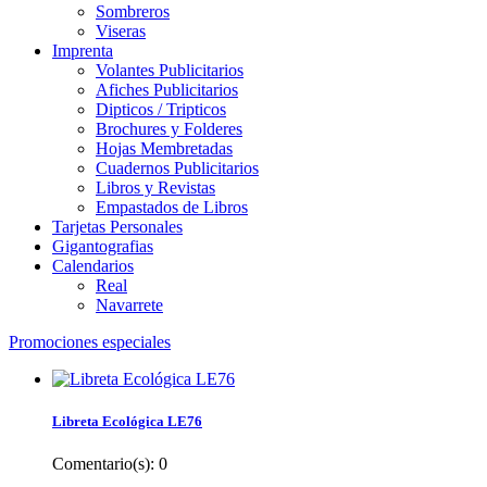
Sombreros
Viseras
Imprenta
Volantes Publicitarios
Afiches Publicitarios
Dipticos / Tripticos
Brochures y Folderes
Hojas Membretadas
Cuadernos Publicitarios
Libros y Revistas
Empastados de Libros
Tarjetas Personales
Gigantografias
Calendarios
Real
Navarrete
Promociones especiales
Libreta Ecológica LE76
Comentario(s):
0