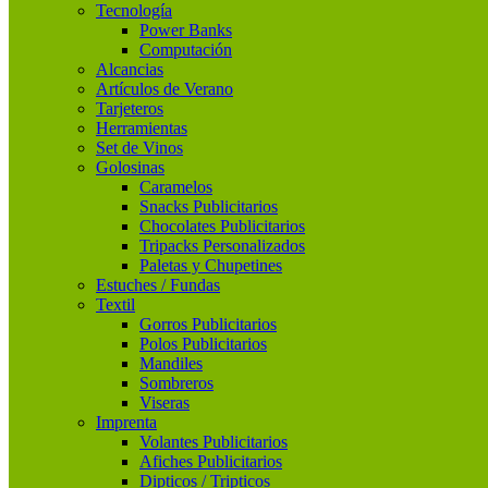
Tecnología
Power Banks
Computación
Alcancias
Artículos de Verano
Tarjeteros
Herramientas
Set de Vinos
Golosinas
Caramelos
Snacks Publicitarios
Chocolates Publicitarios
Tripacks Personalizados
Paletas y Chupetines
Estuches / Fundas
Textil
Gorros Publicitarios
Polos Publicitarios
Mandiles
Sombreros
Viseras
Imprenta
Volantes Publicitarios
Afiches Publicitarios
Dipticos / Tripticos