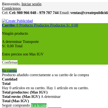
Bienvenido,
Iniciar sesión
Contáctenos
Cel:
Cel: 980 966 048 - 979 707 744
Email:
ventas@createpublici
Carrito:
0
Producto
Productos
Productos
S/. 0,00
Ningún producto
A determinar
Transporte
S/. 0,00
Total
Estos precios son Mas IGV
Confirmar
Su cuenta
Producto añadido correctamente a su carrito de la compra
Cantidad
Total
Hay
0
artículos en su carrito.
Hay 1 artículo en su carrito.
Total productos: (Mas IGV)
Total envío: (Mas IGV)
A determinar
Total (Mas IGV)
Seguir comprando
Ir a la caja