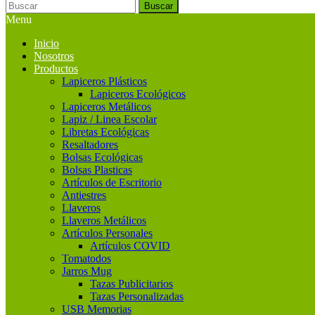
Buscar
Menu
Inicio
Nosotros
Productos
Lapiceros Plásticos
Lapiceros Ecológicos
Lapiceros Metálicos
Lapiz / Linea Escolar
Libretas Ecológicas
Resaltadores
Bolsas Ecológicas
Bolsas Plasticas
Artículos de Escritorio
Antiestres
Llaveros
Llaveros Metálicos
Artículos Personales
Artículos COVID
Tomatodos
Jarros Mug
Tazas Publicitarios
Tazas Personalizadas
USB Memorias