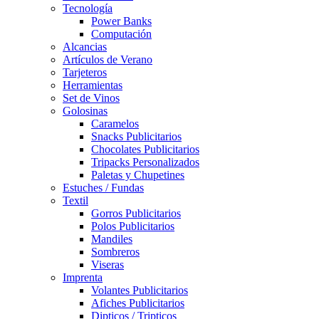
Tecnología
Power Banks
Computación
Alcancias
Artículos de Verano
Tarjeteros
Herramientas
Set de Vinos
Golosinas
Caramelos
Snacks Publicitarios
Chocolates Publicitarios
Tripacks Personalizados
Paletas y Chupetines
Estuches / Fundas
Textil
Gorros Publicitarios
Polos Publicitarios
Mandiles
Sombreros
Viseras
Imprenta
Volantes Publicitarios
Afiches Publicitarios
Dipticos / Tripticos