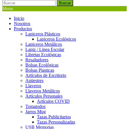
Buscar
Menu
Inicio
Nosotros
Productos
Lapiceros Plásticos
Lapiceros Ecológicos
Lapiceros Metálicos
Lapiz / Linea Escolar
Libretas Ecológicas
Resaltadores
Bolsas Ecológicas
Bolsas Plasticas
Artículos de Escritorio
Antiestres
Llaveros
Llaveros Metálicos
Artículos Personales
Artículos COVID
Tomatodos
Jarros Mug
Tazas Publicitarios
Tazas Personalizadas
USB Memorias