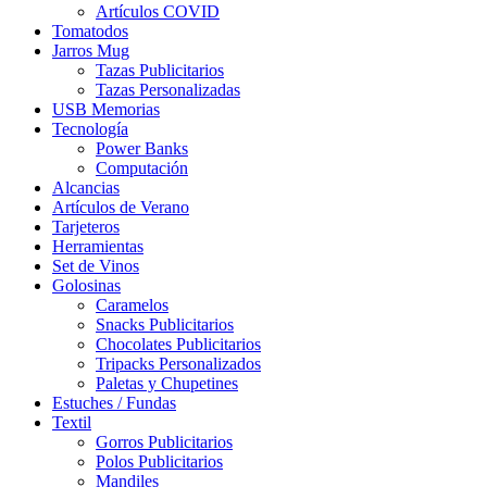
Artículos COVID
Tomatodos
Jarros Mug
Tazas Publicitarios
Tazas Personalizadas
USB Memorias
Tecnología
Power Banks
Computación
Alcancias
Artículos de Verano
Tarjeteros
Herramientas
Set de Vinos
Golosinas
Caramelos
Snacks Publicitarios
Chocolates Publicitarios
Tripacks Personalizados
Paletas y Chupetines
Estuches / Fundas
Textil
Gorros Publicitarios
Polos Publicitarios
Mandiles