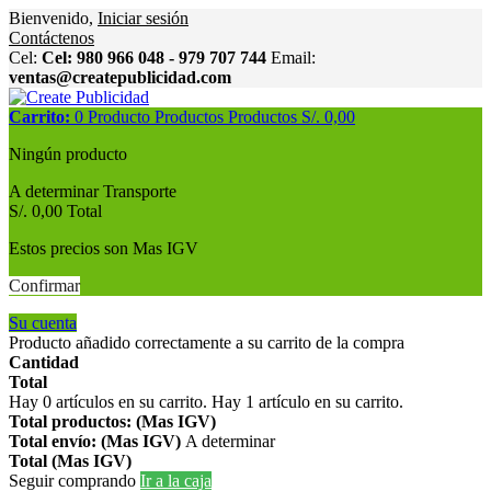
Bienvenido,
Iniciar sesión
Contáctenos
Cel:
Cel: 980 966 048 - 979 707 744
Email:
ventas@createpublicidad.com
Carrito:
0
Producto
Productos
Productos
S/. 0,00
Ningún producto
A determinar
Transporte
S/. 0,00
Total
Estos precios son Mas IGV
Confirmar
Su cuenta
Producto añadido correctamente a su carrito de la compra
Cantidad
Total
Hay
0
artículos en su carrito.
Hay 1 artículo en su carrito.
Total productos: (Mas IGV)
Total envío: (Mas IGV)
A determinar
Total (Mas IGV)
Seguir comprando
Ir a la caja