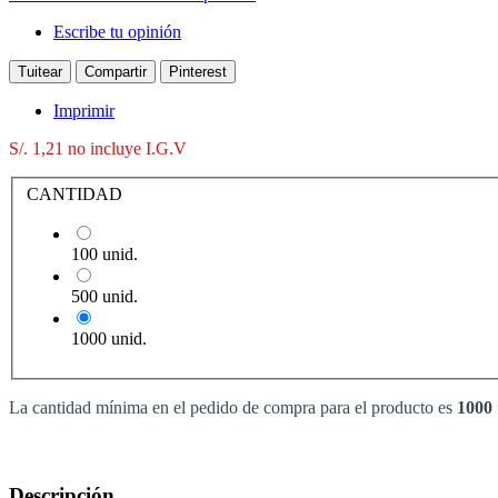
Escribe tu opinión
Tuitear
Compartir
Pinterest
Imprimir
S/. 1,21
no incluye I.G.V
CANTIDAD
100 unid.
500 unid.
1000 unid.
La cantidad mínima en el pedido de compra para el producto es
1000
Descripción