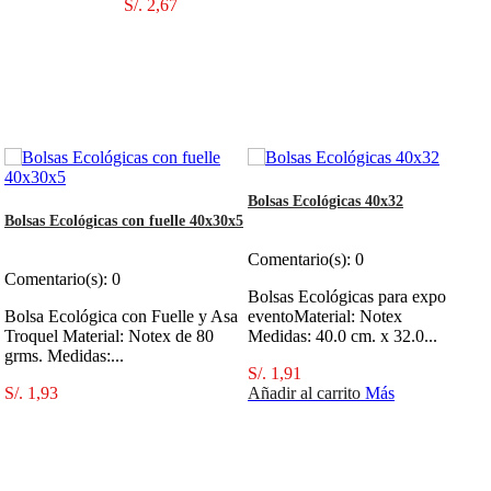
S/. 2,67
Añadir al carrito
Más
Bolsas Ecológicas 40x32
Bolsas Ecológicas con fuelle 40x30x5
Comentario(s):
0
Comentario(s):
0
Bolsas Ecológicas para expo
Bolsa Ecológica con Fuelle y Asa
eventoMaterial: Notex
Troquel Material: Notex de 80
Medidas: 40.0 cm. x 32.0...
grms. Medidas:...
S/. 1,91
S/. 1,93
Añadir al carrito
Más
Añadir al carrito
Más