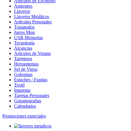
Artículos de Escritorio
Antiestres
Llaveros
Llaveros Metálicos
Artículos Personales
Tomatodos
Jarros Mug
USB Memorias
Tecnología
Alcancias
Artículos de Verano
Tarjeteros
Herramientas
Set de Vinos
Golosinas
Estuches / Fundas
Textil
Imprenta
Tarjetas Personales
Gigantografias
Calendarios
Promociones especiales