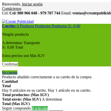
Bienvenido,
Iniciar sesión
Contáctenos
Cel:
Cel: 980 966 048 - 979 707 744
Email:
ventas@createpublici
Carrito:
0
Producto
Productos
Productos
S/. 0,00
Ningún producto
A determinar
Transporte
S/. 0,00
Total
Estos precios son Mas IGV
Confirmar
Su cuenta
Producto añadido correctamente a su carrito de la compra
Cantidad
Total
Hay
0
artículos en su carrito.
Hay 1 artículo en su carrito.
Total productos: (Mas IGV)
Total envío: (Mas IGV)
A determinar
Total (Mas IGV)
Seguir comprando
Ir a la caja