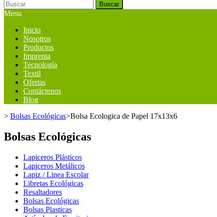
Buscar
Menu
Inicio
Nosotros
Productos
Imprenta
Tecnología
Textil
Ofertas
Contáctenos
Blog
>
Bolsas Ecológicas
>
Bolsa Ecologica de Papel 17x13x6
Bolsas Ecológicas
Lapiceros Plásticos
Lapiceros Metálicos
Lapiz / Linea Escolar
Libretas Ecológicas
Resaltadores
Bolsas Ecológicas
Bolsas Plasticas