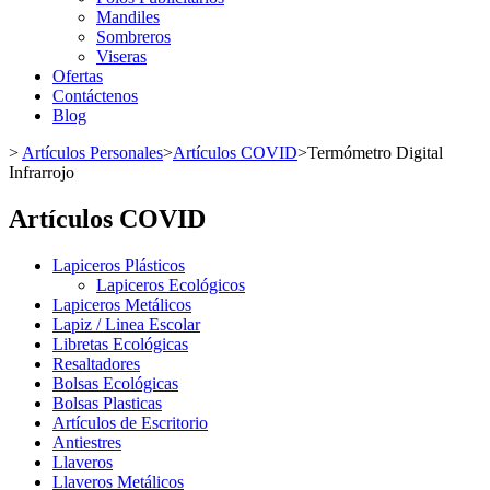
Mandiles
Sombreros
Viseras
Ofertas
Contáctenos
Blog
>
Artículos Personales
>
Artículos COVID
>
Termómetro Digital
Infrarrojo
Artículos COVID
Lapiceros Plásticos
Lapiceros Ecológicos
Lapiceros Metálicos
Lapiz / Linea Escolar
Libretas Ecológicas
Resaltadores
Bolsas Ecológicas
Bolsas Plasticas
Artículos de Escritorio
Antiestres
Llaveros
Llaveros Metálicos