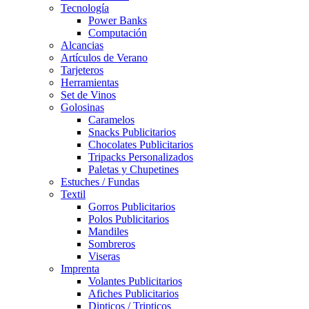
Tecnología
Power Banks
Computación
Alcancias
Artículos de Verano
Tarjeteros
Herramientas
Set de Vinos
Golosinas
Caramelos
Snacks Publicitarios
Chocolates Publicitarios
Tripacks Personalizados
Paletas y Chupetines
Estuches / Fundas
Textil
Gorros Publicitarios
Polos Publicitarios
Mandiles
Sombreros
Viseras
Imprenta
Volantes Publicitarios
Afiches Publicitarios
Dipticos / Tripticos