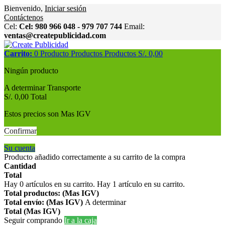
Bienvenido,
Iniciar sesión
Contáctenos
Cel:
Cel: 980 966 048 - 979 707 744
Email:
ventas@createpublicidad.com
Carrito:
0
Producto
Productos
Productos
S/. 0,00
Ningún producto
A determinar
Transporte
S/. 0,00
Total
Estos precios son Mas IGV
Confirmar
Su cuenta
Producto añadido correctamente a su carrito de la compra
Cantidad
Total
Hay
0
artículos en su carrito.
Hay 1 artículo en su carrito.
Total productos: (Mas IGV)
Total envío: (Mas IGV)
A determinar
Total (Mas IGV)
Seguir comprando
Ir a la caja