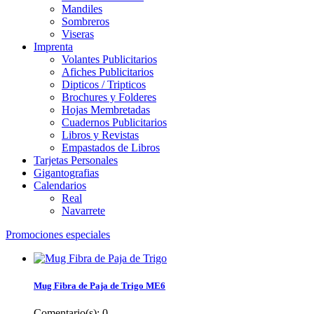
Mandiles
Sombreros
Viseras
Imprenta
Volantes Publicitarios
Afiches Publicitarios
Dipticos / Tripticos
Brochures y Folderes
Hojas Membretadas
Cuadernos Publicitarios
Libros y Revistas
Empastados de Libros
Tarjetas Personales
Gigantografias
Calendarios
Real
Navarrete
Promociones especiales
Mug Fibra de Paja de Trigo ME6
Comentario(s):
0