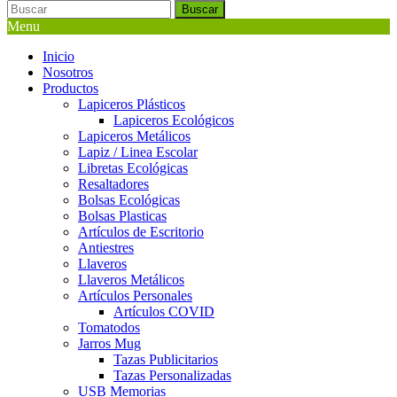
Buscar
Menu
Inicio
Nosotros
Productos
Lapiceros Plásticos
Lapiceros Ecológicos
Lapiceros Metálicos
Lapiz / Linea Escolar
Libretas Ecológicas
Resaltadores
Bolsas Ecológicas
Bolsas Plasticas
Artículos de Escritorio
Antiestres
Llaveros
Llaveros Metálicos
Artículos Personales
Artículos COVID
Tomatodos
Jarros Mug
Tazas Publicitarios
Tazas Personalizadas
USB Memorias