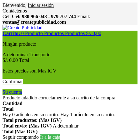
Bienvenido,
Iniciar sesión
Contáctenos
Cel:
Cel: 980 966 048 - 979 707 744
Email:
ventas@createpublicidad.com
Carrito:
0
Producto
Productos
Productos
S/. 0,00
Ningún producto
A determinar
Transporte
S/. 0,00
Total
Estos precios son Mas IGV
Confirmar
Su cuenta
Producto añadido correctamente a su carrito de la compra
Cantidad
Total
Hay
0
artículos en su carrito.
Hay 1 artículo en su carrito.
Total productos: (Mas IGV)
Total envío: (Mas IGV)
A determinar
Total (Mas IGV)
Seguir comprando
Ir a la caja