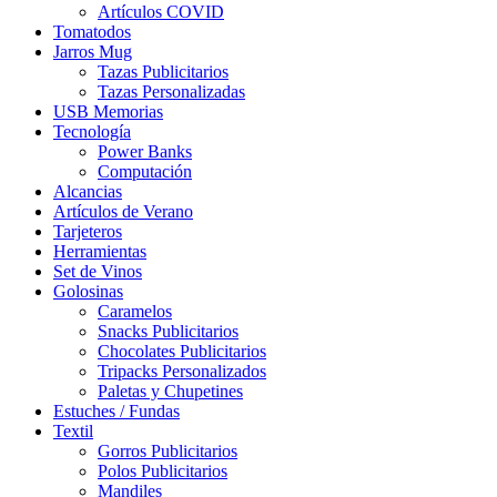
Artículos COVID
Tomatodos
Jarros Mug
Tazas Publicitarios
Tazas Personalizadas
USB Memorias
Tecnología
Power Banks
Computación
Alcancias
Artículos de Verano
Tarjeteros
Herramientas
Set de Vinos
Golosinas
Caramelos
Snacks Publicitarios
Chocolates Publicitarios
Tripacks Personalizados
Paletas y Chupetines
Estuches / Fundas
Textil
Gorros Publicitarios
Polos Publicitarios
Mandiles