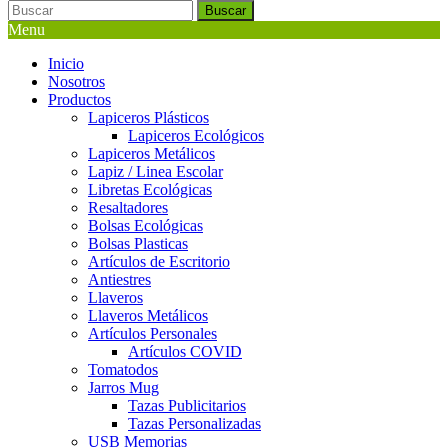
Buscar
Menu
Inicio
Nosotros
Productos
Lapiceros Plásticos
Lapiceros Ecológicos
Lapiceros Metálicos
Lapiz / Linea Escolar
Libretas Ecológicas
Resaltadores
Bolsas Ecológicas
Bolsas Plasticas
Artículos de Escritorio
Antiestres
Llaveros
Llaveros Metálicos
Artículos Personales
Artículos COVID
Tomatodos
Jarros Mug
Tazas Publicitarios
Tazas Personalizadas
USB Memorias