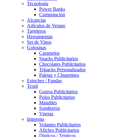
Tecnología
Power Banks
Computación
Alcancias
Artículos de Verano
Tarjeteros
Herramientas
Set de Vinos
Golosinas
Caramelos
Snacks Publicitarios
Chocolates Publicitarios
Tripacks Personalizados
Paletas y Chupetines
Estuches / Fundas
Textil
Gorros Publicitarios
Polos Publicitarios
Mandiles
Sombreros
Viseras
Imprenta
Volantes Publicitarios
Afiches Publicitarios
Dipticos / Tripticos