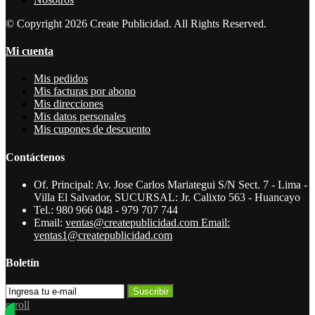
© Copyright 2026 Create Publicidad. All Rights Reserved.
Mi cuenta
Mis pedidos
Mis facturas por abono
Mis direcciones
Mis datos personales
Mis cupones de descuento
Contáctenos
Of. Principal: Av. Jose Carlos Mariategui S/N Sect. 7 - Lima -
Villa El Salvador, SUCURSAL: Jr. Calixto 563 - Huancayo
Tel.:
980 966 048 - 979 707 744
Email:
ventas@createpublicidad.com Email:
ventas1@createpublicidad.com
Boletín
Suscribir
scroll