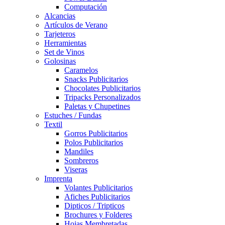
Computación
Alcancias
Artículos de Verano
Tarjeteros
Herramientas
Set de Vinos
Golosinas
Caramelos
Snacks Publicitarios
Chocolates Publicitarios
Tripacks Personalizados
Paletas y Chupetines
Estuches / Fundas
Textil
Gorros Publicitarios
Polos Publicitarios
Mandiles
Sombreros
Viseras
Imprenta
Volantes Publicitarios
Afiches Publicitarios
Dipticos / Tripticos
Brochures y Folderes
Hojas Membretadas