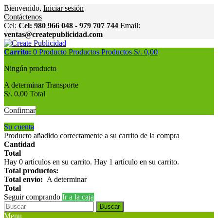
Bienvenido,
Iniciar sesión
Contáctenos
Cel:
Cel: 980 966 048 - 979 707 744
Email:
ventas@createpublicidad.com
Carrito:
0
Producto
Productos
Productos
S/. 0,00
Ningún producto
A determinar
Transporte
S/. 0,00
Total
Confirmar
Su cuenta
Producto añadido correctamente a su carrito de la compra
Cantidad
Total
Hay
0
artículos en su carrito.
Hay 1 artículo en su carrito.
Total productos:
Total envío:
A determinar
Total
Seguir comprando
Ir a la caja
Buscar
Menu