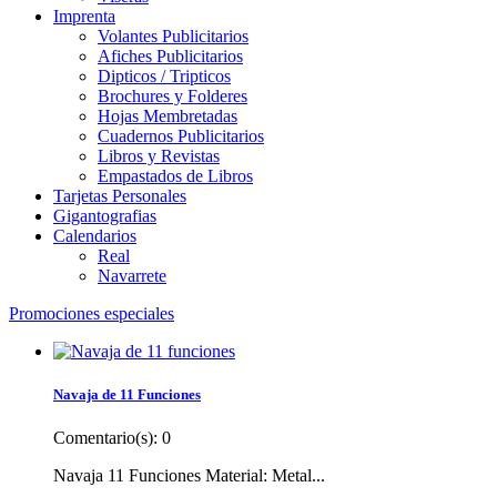
Imprenta
Volantes Publicitarios
Afiches Publicitarios
Dipticos / Tripticos
Brochures y Folderes
Hojas Membretadas
Cuadernos Publicitarios
Libros y Revistas
Empastados de Libros
Tarjetas Personales
Gigantografias
Calendarios
Real
Navarrete
Promociones especiales
Navaja de 11 Funciones
Comentario(s):
0
Navaja 11 Funciones Material: Metal...