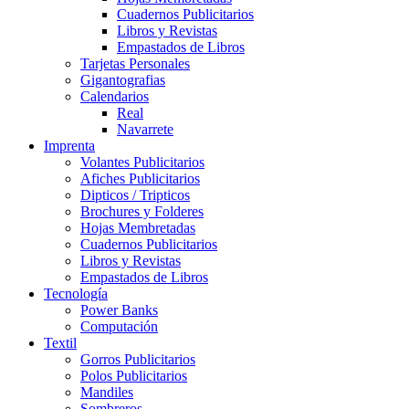
Cuadernos Publicitarios
Libros y Revistas
Empastados de Libros
Tarjetas Personales
Gigantografias
Calendarios
Real
Navarrete
Imprenta
Volantes Publicitarios
Afiches Publicitarios
Dipticos / Tripticos
Brochures y Folderes
Hojas Membretadas
Cuadernos Publicitarios
Libros y Revistas
Empastados de Libros
Tecnología
Power Banks
Computación
Textil
Gorros Publicitarios
Polos Publicitarios
Mandiles
Sombreros