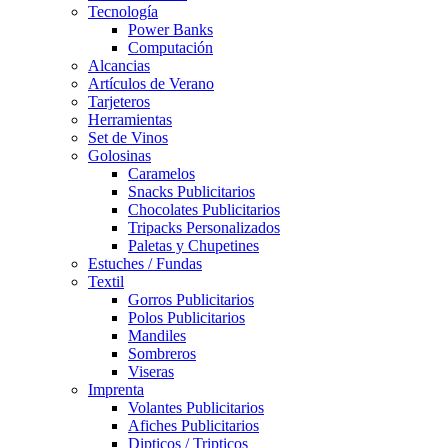
Tecnología
Power Banks
Computación
Alcancias
Artículos de Verano
Tarjeteros
Herramientas
Set de Vinos
Golosinas
Caramelos
Snacks Publicitarios
Chocolates Publicitarios
Tripacks Personalizados
Paletas y Chupetines
Estuches / Fundas
Textil
Gorros Publicitarios
Polos Publicitarios
Mandiles
Sombreros
Viseras
Imprenta
Volantes Publicitarios
Afiches Publicitarios
Dipticos / Tripticos