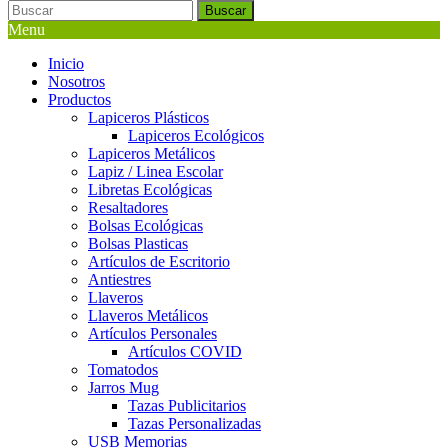
Buscar
Menu
Inicio
Nosotros
Productos
Lapiceros Plásticos
Lapiceros Ecológicos
Lapiceros Metálicos
Lapiz / Linea Escolar
Libretas Ecológicas
Resaltadores
Bolsas Ecológicas
Bolsas Plasticas
Artículos de Escritorio
Antiestres
Llaveros
Llaveros Metálicos
Artículos Personales
Artículos COVID
Tomatodos
Jarros Mug
Tazas Publicitarios
Tazas Personalizadas
USB Memorias