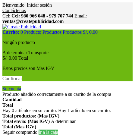
Bienvenido,
Iniciar sesión
Contáctenos
Cel:
Cel: 980 966 048 - 979 707 744
Email:
ventas@createpublicidad.com
Carrito:
0
Producto
Productos
Productos
S/. 0,00
Ningún producto
A determinar
Transporte
S/. 0,00
Total
Estos precios son Mas IGV
Confirmar
Su cuenta
Producto añadido correctamente a su carrito de la compra
Cantidad
Total
Hay
0
artículos en su carrito.
Hay 1 artículo en su carrito.
Total productos: (Mas IGV)
Total envío: (Mas IGV)
A determinar
Total (Mas IGV)
Seguir comprando
Ir a la caja