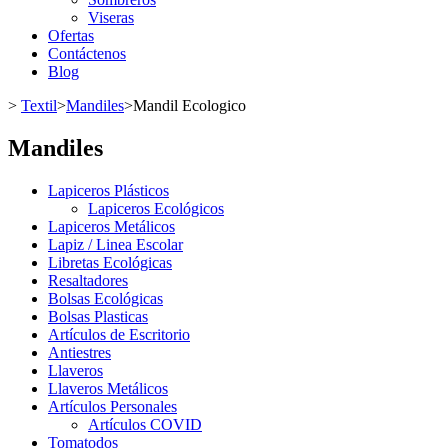
Viseras
Ofertas
Contáctenos
Blog
>
Textil
>
Mandiles
>
Mandil Ecologico
Mandiles
Lapiceros Plásticos
Lapiceros Ecológicos
Lapiceros Metálicos
Lapiz / Linea Escolar
Libretas Ecológicas
Resaltadores
Bolsas Ecológicas
Bolsas Plasticas
Artículos de Escritorio
Antiestres
Llaveros
Llaveros Metálicos
Artículos Personales
Artículos COVID
Tomatodos