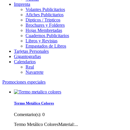
Imprenta
Volantes Publicitarios
Afiches Publicitarios
Dipticos / Tripticos
Brochures y Folderes
Hojas Membretadas
Cuadernos Publicitarios
Libros y Revistas
Empastados de Libros
Tarjetas Personales
Gigantografias
Calendarios
Real
Navarrete
Promociones especiales
Termo Metálico Colores
Comentario(s):
0
Termo Metálico ColoresMaterial:...