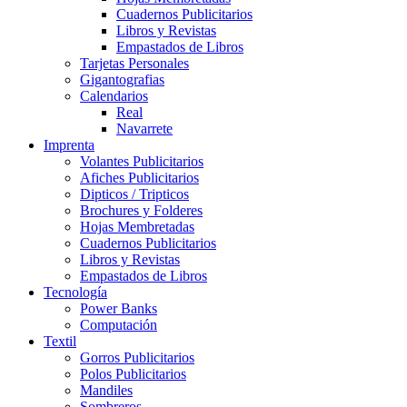
Cuadernos Publicitarios
Libros y Revistas
Empastados de Libros
Tarjetas Personales
Gigantografias
Calendarios
Real
Navarrete
Imprenta
Volantes Publicitarios
Afiches Publicitarios
Dipticos / Tripticos
Brochures y Folderes
Hojas Membretadas
Cuadernos Publicitarios
Libros y Revistas
Empastados de Libros
Tecnología
Power Banks
Computación
Textil
Gorros Publicitarios
Polos Publicitarios
Mandiles
Sombreros