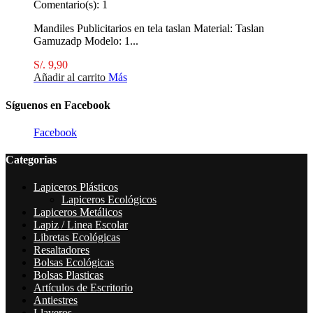
Comentario(s):
1
Mandiles Publicitarios en tela taslan Material: Taslan
Gamuzadp Modelo: 1...
S/. 9,90
Añadir al carrito
Más
Síguenos en Facebook
Facebook
Categorías
Lapiceros Plásticos
Lapiceros Ecológicos
Lapiceros Metálicos
Lapiz / Linea Escolar
Libretas Ecológicas
Resaltadores
Bolsas Ecológicas
Bolsas Plasticas
Artículos de Escritorio
Antiestres
Llaveros