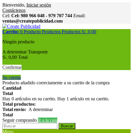
Bienvenido,
Iniciar sesión
Contáctenos
Cel:
Cel: 980 966 048 - 979 707 744
Email:
ventas@createpublicidad.com
Carrito:
0
Producto
Productos
Productos
S/. 0,00
Ningún producto
A determinar
Transporte
S/. 0,00
Total
Confirmar
Su cuenta
Producto añadido correctamente a su carrito de la compra
Cantidad
Total
Hay
0
artículos en su carrito.
Hay 1 artículo en su carrito.
Total productos:
Total envío:
A determinar
Total
Seguir comprando
Ir a la caja
Buscar
Menu