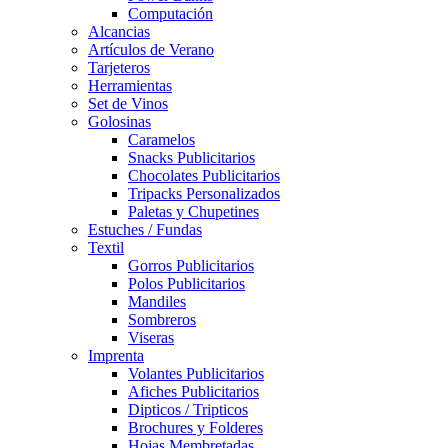
Computación
Alcancias
Artículos de Verano
Tarjeteros
Herramientas
Set de Vinos
Golosinas
Caramelos
Snacks Publicitarios
Chocolates Publicitarios
Tripacks Personalizados
Paletas y Chupetines
Estuches / Fundas
Textil
Gorros Publicitarios
Polos Publicitarios
Mandiles
Sombreros
Viseras
Imprenta
Volantes Publicitarios
Afiches Publicitarios
Dipticos / Tripticos
Brochures y Folderes
Hojas Membretadas