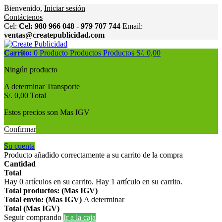
Bienvenido,
Iniciar sesión
Contáctenos
Cel:
Cel: 980 966 048 - 979 707 744
Email:
ventas@createpublicidad.com
Carrito:
0
Producto
Productos
Productos
S/. 0,00
Ningún producto
A determinar
Transporte
S/. 0,00
Total
Estos precios son Mas IGV
Confirmar
Su cuenta
Producto añadido correctamente a su carrito de la compra
Cantidad
Total
Hay
0
artículos en su carrito.
Hay 1 artículo en su carrito.
Total productos: (Mas IGV)
Total envío: (Mas IGV)
A determinar
Total (Mas IGV)
Seguir comprando
Ir a la caja