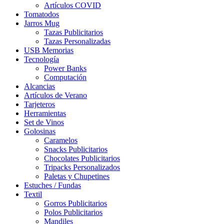
Artículos COVID
Tomatodos
Jarros Mug
Tazas Publicitarios
Tazas Personalizadas
USB Memorias
Tecnología
Power Banks
Computación
Alcancias
Artículos de Verano
Tarjeteros
Herramientas
Set de Vinos
Golosinas
Caramelos
Snacks Publicitarios
Chocolates Publicitarios
Tripacks Personalizados
Paletas y Chupetines
Estuches / Fundas
Textil
Gorros Publicitarios
Polos Publicitarios
Mandiles