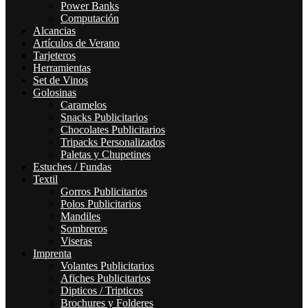
Power Banks
Computación
Alcancias
Artículos de Verano
Tarjeteros
Herramientas
Set de Vinos
Golosinas
Caramelos
Snacks Publicitarios
Chocolates Publicitarios
Tripacks Personalizados
Paletas y Chupetines
Estuches / Fundas
Textil
Gorros Publicitarios
Polos Publicitarios
Mandiles
Sombreros
Viseras
Imprenta
Volantes Publicitarios
Afiches Publicitarios
Dipticos / Tripticos
Brochures y Folderes