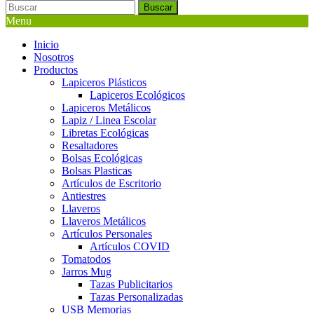
Buscar
Menu
Inicio
Nosotros
Productos
Lapiceros Plásticos
Lapiceros Ecológicos
Lapiceros Metálicos
Lapiz / Linea Escolar
Libretas Ecológicas
Resaltadores
Bolsas Ecológicas
Bolsas Plasticas
Artículos de Escritorio
Antiestres
Llaveros
Llaveros Metálicos
Artículos Personales
Artículos COVID
Tomatodos
Jarros Mug
Tazas Publicitarios
Tazas Personalizadas
USB Memorias