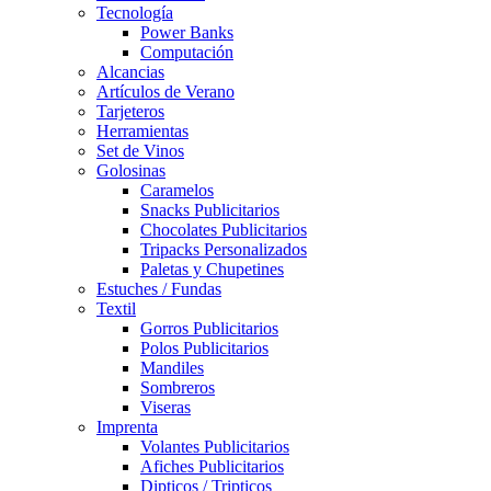
Tecnología
Power Banks
Computación
Alcancias
Artículos de Verano
Tarjeteros
Herramientas
Set de Vinos
Golosinas
Caramelos
Snacks Publicitarios
Chocolates Publicitarios
Tripacks Personalizados
Paletas y Chupetines
Estuches / Fundas
Textil
Gorros Publicitarios
Polos Publicitarios
Mandiles
Sombreros
Viseras
Imprenta
Volantes Publicitarios
Afiches Publicitarios
Dipticos / Tripticos