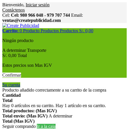
Bienvenido,
Iniciar sesión
Contáctenos
Cel:
Cel: 980 966 048 - 979 707 744
Email:
ventas@createpublicidad.com
Carrito:
0
Producto
Productos
Productos
S/. 0,00
Ningún producto
A determinar
Transporte
S/. 0,00
Total
Estos precios son Mas IGV
Confirmar
Su cuenta
Producto añadido correctamente a su carrito de la compra
Cantidad
Total
Hay
0
artículos en su carrito.
Hay 1 artículo en su carrito.
Total productos: (Mas IGV)
Total envío: (Mas IGV)
A determinar
Total (Mas IGV)
Seguir comprando
Ir a la caja