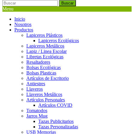
Buscar
Menu
Inicio
Nosotros
Productos
Lapiceros Plásticos
Lapiceros Ecológicos
Lapiceros Metálicos
Lapiz / Linea Escolar
Libretas Ecológicas
Resaltadores
Bolsas Ecológicas
Bolsas Plasticas
Artículos de Escritorio
Antiestres
Llaveros
Llaveros Metálicos
Artículos Personales
Artículos COVID
Tomatodos
Jarros Mug
Tazas Publicitarios
Tazas Personalizadas
USB Memorias