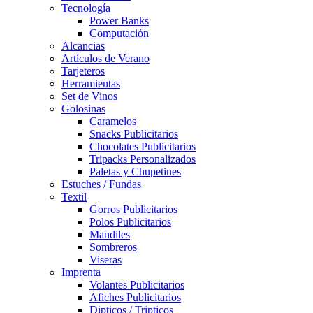
Tecnología
Power Banks
Computación
Alcancias
Artículos de Verano
Tarjeteros
Herramientas
Set de Vinos
Golosinas
Caramelos
Snacks Publicitarios
Chocolates Publicitarios
Tripacks Personalizados
Paletas y Chupetines
Estuches / Fundas
Textil
Gorros Publicitarios
Polos Publicitarios
Mandiles
Sombreros
Viseras
Imprenta
Volantes Publicitarios
Afiches Publicitarios
Dipticos / Tripticos