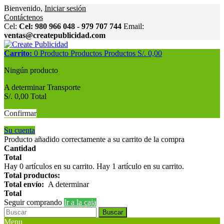
Bienvenido,
Iniciar sesión
Contáctenos
Cel:
Cel: 980 966 048 - 979 707 744
Email:
ventas@createpublicidad.com
Carrito:
0
Producto
Productos
Productos
S/. 0,00
Ningún producto
A determinar
Transporte
S/. 0,00
Total
Confirmar
Su cuenta
Producto añadido correctamente a su carrito de la compra
Cantidad
Total
Hay
0
artículos en su carrito.
Hay 1 artículo en su carrito.
Total productos:
Total envío:
A determinar
Total
Seguir comprando
Ir a la caja
Buscar
Menu