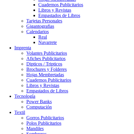
Cuadernos Publicitarios
Libros y Revistas
Empastados de Libros
Tarjetas Personales
Gigantografias
Calendarios
Real
Navarrete
Imprenta
Volantes Publicitarios
Afiches Publicitarios
Dipticos / Tripticos
Brochures y Folderes
Hojas Membretadas
Cuadernos Publicitarios
Libros y Revistas
Empastados de Libros
Tecnología
Power Banks
Computación
Textil
Gorros Publicitarios
Polos Publicitarios
Mandiles
Sombreros