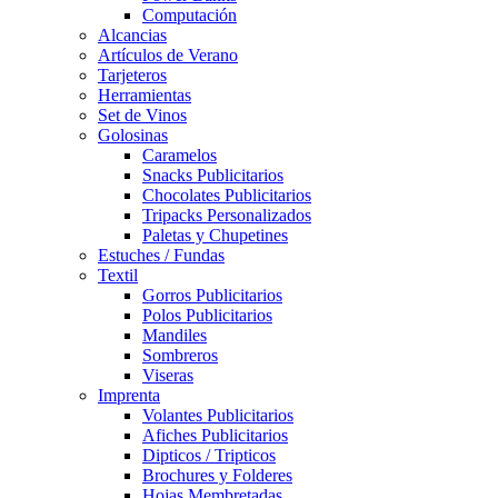
Computación
Alcancias
Artículos de Verano
Tarjeteros
Herramientas
Set de Vinos
Golosinas
Caramelos
Snacks Publicitarios
Chocolates Publicitarios
Tripacks Personalizados
Paletas y Chupetines
Estuches / Fundas
Textil
Gorros Publicitarios
Polos Publicitarios
Mandiles
Sombreros
Viseras
Imprenta
Volantes Publicitarios
Afiches Publicitarios
Dipticos / Tripticos
Brochures y Folderes
Hojas Membretadas